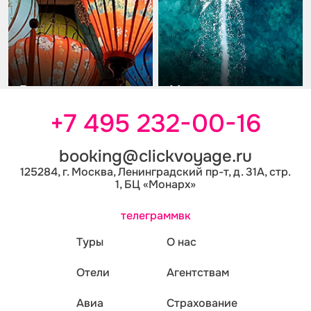
+7 495 232-00-16
booking@clickvoyage.ru
125284, г. Москва, Ленинградский пр-т, д. 31А, стр.
1, БЦ «Монарх»
телеграмм
вк
Туры
О нас
Отели
Агентствам
Авиа
Страхование